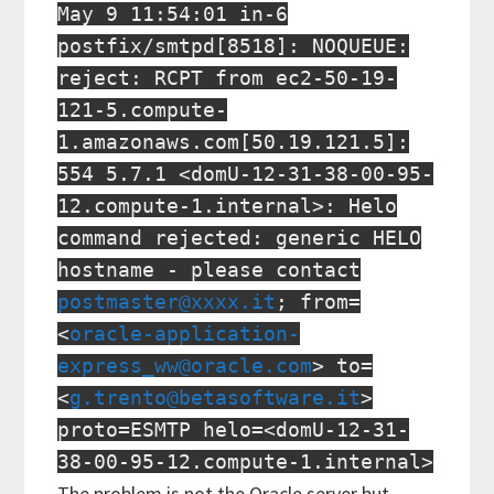
May 9 11:54:01 in-6
postfix/smtpd[8518]: NOQUEUE:
reject: RCPT from ec2-50-19-
121-5.compute-
1.amazonaws.com[50.19.121.5]:
554 5.7.1 <domU-12-31-38-00-95-
12.compute-1.internal>: Helo
command rejected: generic HELO
hostname - please contact
postmaster@xxxx.it
; from=
<
oracle-application-
express_ww@oracle.com
> to=
<
g.trento@betasoftware.it
>
proto=ESMTP helo=<domU-12-31-
38-00-95-12.compute-1.internal>
The problem is not the Oracle server but