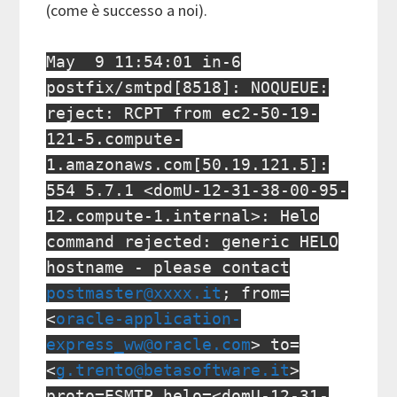
(come è successo a noi).
May 9 11:54:01 in-6
postfix/smtpd[8518]: NOQUEUE:
reject: RCPT from ec2-50-19-
121-5.compute-
1.amazonaws.com[50.19.121.5]:
554 5.7.1 <domU-12-31-38-00-95-
12.compute-1.internal>: Helo
command rejected: generic HELO
hostname - please contact
postmaster@xxxx.it
; from=
<
oracle-application-
express_ww@oracle.com
> to=
<
g.trento@betasoftware.it
>
proto=ESMTP helo=<domU-12-31-