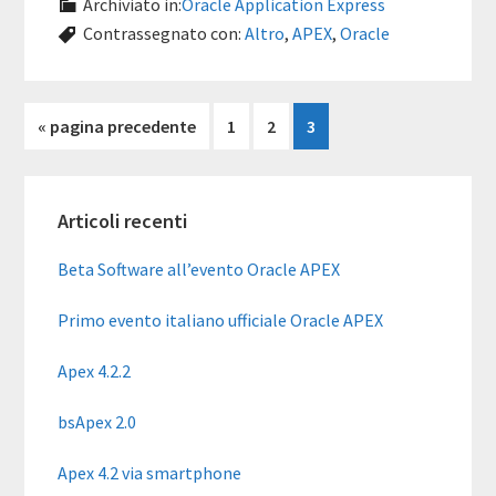
Archiviato in:
Oracle Application Express
Contrassegnato con:
Altro
,
APEX
,
Oracle
Vai
Pagina
Pagina
Pagina
«
pagina precedente
1
2
3
alla
Barra
Articoli recenti
laterale
primaria
Beta Software all’evento Oracle APEX
Primo evento italiano ufficiale Oracle APEX
Apex 4.2.2
bsApex 2.0
Apex 4.2 via smartphone