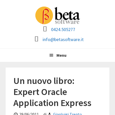
Passa
Passa
Passa
Passa
alla
al
alla
al
navigazione
contenuto
barra
piè
primaria
principale
laterale
di
0424.505277
primaria
pagina
info@betasoftware.it
Menu
Un nuovo libro:
Expert Oracle
Application Express
29/06/2011
di
Gianluigi Trento