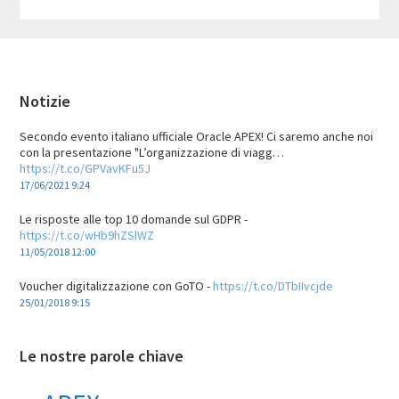
Footer
Notizie
Secondo evento italiano ufficiale Oracle APEX! Ci saremo anche noi
con la presentazione "L’organizzazione di viagg…
https://t.co/GPVavKFu5J
17/06/2021 9:24
Le risposte alle top 10 domande sul GDPR -
https://t.co/wHb9hZSlWZ
11/05/2018 12:00
Voucher digitalizzazione con GoTO -
https://t.co/DTbIIvcjde
25/01/2018 9:15
Le nostre parole chiave