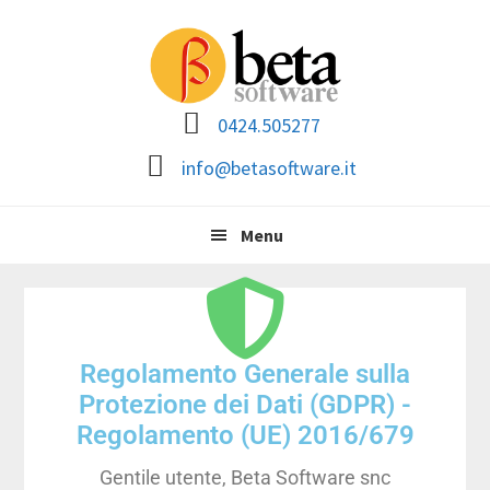
Passa
Passa
Passa
alla
al
al
navigazione
contenuto
piè
primaria
principale
di
0424.505277
pagina
info@betasoftware.it
Menu
Regolamento Generale sulla
Protezione dei Dati (GDPR) -
Regolamento (UE) 2016/679
Gentile utente, Beta Software snc