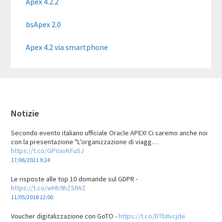
Apex 4.2.2
bsApex 2.0
Apex 4.2 via smartphone
Footer
Notizie
Secondo evento italiano ufficiale Oracle APEX! Ci saremo anche noi
con la presentazione "L’organizzazione di viagg…
https://t.co/GPVavKFu5J
17/06/2021 9:24
Le risposte alle top 10 domande sul GDPR -
https://t.co/wHb9hZSlWZ
11/05/2018 12:00
Voucher digitalizzazione con GoTO -
https://t.co/DTbIIvcjde