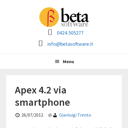
Passa
Passa
Passa
Passa
alla
al
alla
al
navigazione
contenuto
barra
piè
primaria
principale
laterale
di
0424.505277
primaria
pagina
info@betasoftware.it
Menu
Apex 4.2 via
smartphone
26/07/2012
di
Gianluigi Trento