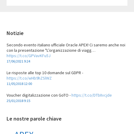
Footer
Notizie
Secondo evento italiano ufficiale Oracle APEX! Ci saremo anche noi
con la presentazione "L’organizzazione di viagg…
https://t.co/GPVavKFu5J
17/06/2021 9:24
Le risposte alle top 10 domande sul GDPR -
https://t.co/wHb9hZSlWZ
11/05/2018 12:00
Voucher digitalizzazione con GoTO -
https://t.co/DTbIIvcjde
25/01/2018 9:15
Le nostre parole chiave