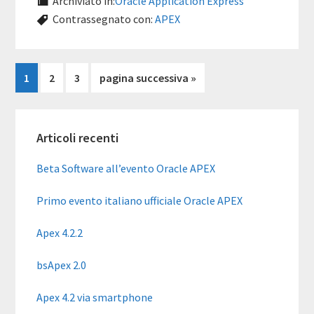
Archiviato in:
Oracle Application Express
Contrassegnato con:
APEX
Pagina
Pagina
Pagina
Vai
1
2
3
pagina successiva »
alla
Barra
Articoli recenti
laterale
primaria
Beta Software all’evento Oracle APEX
Primo evento italiano ufficiale Oracle APEX
Apex 4.2.2
bsApex 2.0
Apex 4.2 via smartphone