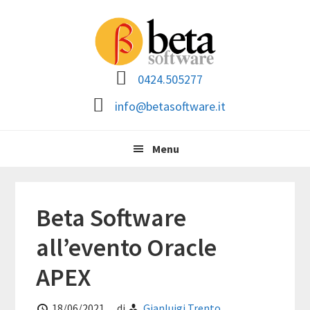
Passa
Passa
Passa
Passa
alla
al
alla
al
navigazione
contenuto
barra
piè
primaria
principale
laterale
di
0424.505277
primaria
pagina
info@betasoftware.it
Menu
Beta Software
all’evento Oracle
APEX
18/06/2021
di
Gianluigi Trento