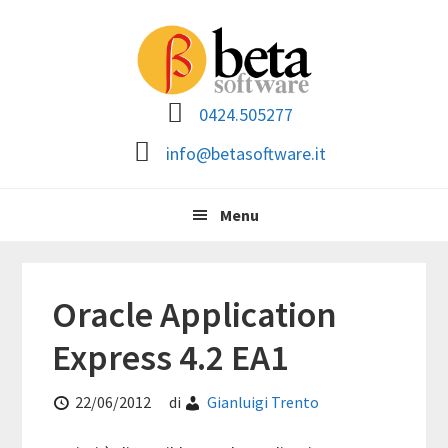
Passa
Passa
Passa
Passa
alla
al
alla
al
navigazione
contenuto
barra
piè
primaria
principale
laterale
di
0424.505277
primaria
pagina
info@betasoftware.it
Menu
Oracle Application
Express 4.2 EA1
22/06/2012
di
Gianluigi Trento