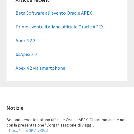
laterale
primaria
Beta Software all’evento Oracle APEX
Primo evento italiano ufficiale Oracle APEX
Apex 4.2.2
bsApex 2.0
Apex 4.2 via smartphone
Footer
Notizie
Secondo evento italiano ufficiale Oracle APEX! Ci saremo anche noi
con la presentazione "L’organizzazione di viagg…
https://t.co/GPVavKFu5J