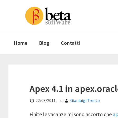
Passa
Passa
Passa
Passa
alla
al
alla
al
navigazione
contenuto
barra
piè
primaria
principale
laterale
di
primaria
pagina
Home
Blog
Contatti
Apex 4.1 in apex.orac
22/08/2011
di
Gianluigi Trento
Finite le vacanze mi sono accorto che
ap